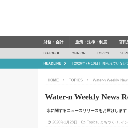
財務・会計
施策・法律・制度
官民
DIALOGUE
OPINION
TOPICS
SERI
HEADLINE
[ 2026年7月10日 ]
知られていない
[ 2026年6月19日 ]
インフラは「つ
HOME
TOPICS
Water-n Weekly New
[ 2026年6月19日 ]
管内飛行・水上
[ 2026年6月5日 ]
下水道法改正が
Water-n Weekly News Re
[ 2026年7月17日 ]
人口減少は「課
水に関するニュースリリースをお届けします
2020年1月28日
Topics
,
まちづくり
,
イ