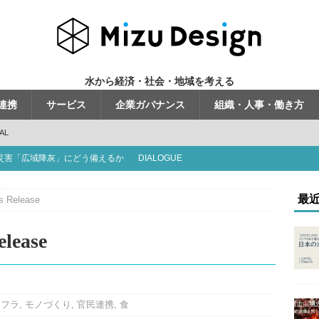
水から経済・社会・地域を考える
連携
サービス
企業ガバナンス
組織・人事・働き方
AL
災害「広域降灰」にどう備えるか
DIALOGUE
くる時代」から「使いこなす時代」へ
INFRA AGORA
最
s Release
走行・水中潜行を使い分ける
TOPICS
問う「地方の運営力」
INFRA AGORA
lease
題」ではない
INFRA AGORA
ンフラ
,
モノづくり
,
官民連携
,
食