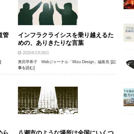
道管
インフラクライシスを乗り越えるた
めの、ありきたりな言葉
2025年2月28日
]
奥田早希子 Webジャーナル「Mizu Design」編集長
[記
事を読む]
めら
八潮市のような場所は全国にいくつ