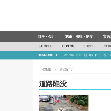
財務・会計
施策・法律・制度
官民
DIALOGUE
OPINION
TOPICS
SERI
HEADLINE
[ 2026年7月10日 ]
知られていない
[ 2026年6月19日 ]
インフラは「つ
HOME
道路陥没
[ 2026年6月19日 ]
管内飛行・水上
[ 2026年6月5日 ]
下水道法改正が
道路陥没
[ 2026年7月17日 ]
人口減少は「課