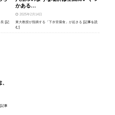
かある…
2025年2月14日
集長
[記
東大教授が指摘する「下水管腐食」が起きる
[記事を読
む]
は、
[記事