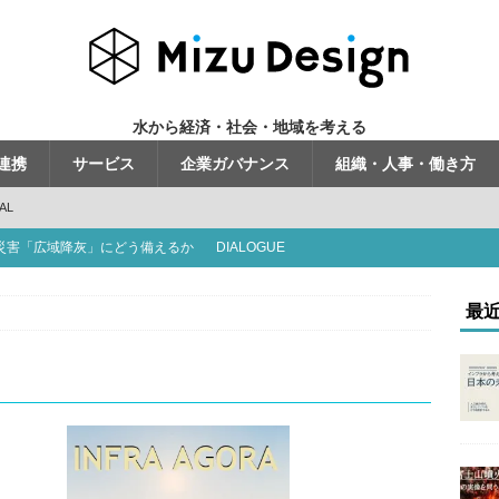
水から経済・社会・地域を考える
連携
サービス
企業ガバナンス
組織・人事・働き方
AL
災害「広域降灰」にどう備えるか
DIALOGUE
くる時代」から「使いこなす時代」へ
INFRA AGORA
最
走行・水中潜行を使い分ける
TOPICS
問う「地方の運営力」
INFRA AGORA
題」ではない
INFRA AGORA