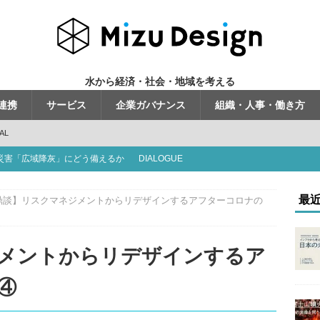
水から経済・社会・地域を考える
連携
サービス
企業ガバナンス
組織・人事・働き方
AL
災害「広域降灰」にどう備えるか
DIALOGUE
くる時代」から「使いこなす時代」へ
INFRA AGORA
最
鼎談】リスクマネジメントからリデザインするアフターコロナの
走行・水中潜行を使い分ける
TOPICS
問う「地方の運営力」
INFRA AGORA
メントからリデザインするア
題」ではない
INFRA AGORA
④