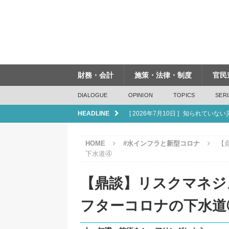
財務・会計
施策・法律・制度
官民
DIALOGUE
OPINION
TOPICS
SERI
HEADLINE
[ 2026年7月10日 ]
知られていない
[ 2026年6月19日 ]
インフラは「つ
HOME
#水インフラと新型コロナ
【
[ 2026年6月19日 ]
管内飛行・水上
下水道④
[ 2026年6月5日 ]
下水道法改正が
【鼎談】リスクマネジ
[ 2026年7月17日 ]
人口減少は「課
フターコロナの下水道