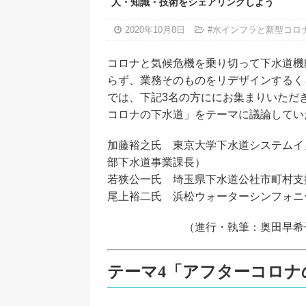
人・知識・技術をシェアリングしよう
2020年10月8日
#水インフラと新型コロ
コロナと気候危機を乗り切って下水道機
らず、業務そのものをリデザインするく
では、下記3名の方ににお集まりいただ
コロナの下水道」をテーマに議論してい
加藤裕之氏 東京大学下水道システムイ
部下水道事業課長）
若狭公一氏 埼玉県下水道公社市町村支
尾上裕二氏 浜松ウォーターシンフォニ
（進行・執筆：奥田早希子・
テーマ4「アフターコロ