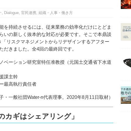
ナ
,
Dialogue
,
官民連携
,
組織・人事・働き方
能を持続させるには、従来業務の効率化だけにとどま
らいの新しく抜本的な対応が必要です。そこで本鼎談
き「リスクマネジメントからリデザインするアフター
ただきました。全4回の最終回です。
ノベーション研究室特任准教授（元国土交通省下水道
援課主幹
ー最高執行責任者
一般社団Water-n代表理事。2020年8月11日取材）
ナのカギはシェアリング」