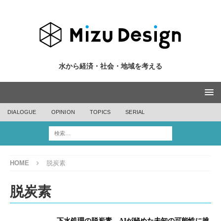
水から経済・社会・地域を考える
DIALOGUE
OPINION
TOPICS
SERIAL
HOME
脱炭素
脱炭素
下水処理の脱炭素 AIが秘めた未知の可能性に挑