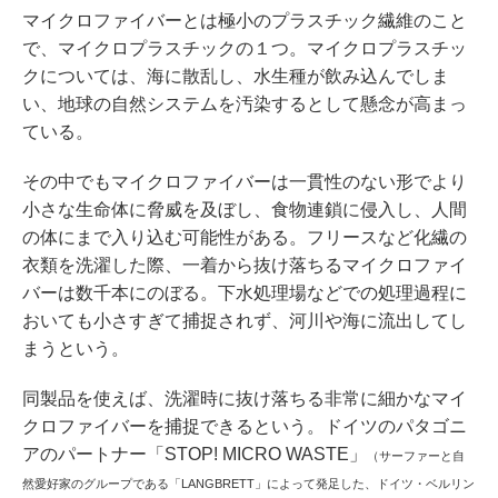
マイクロファイバーとは極小のプラスチック繊維のこと
で、マイクロプラスチックの１つ。マイクロプラスチッ
クについては、海に散乱し、水生種が飲み込んでしま
い、地球の自然システムを汚染するとして懸念が高まっ
ている。
その中でもマイクロファイバーは一貫性のない形でより
小さな生命体に脅威を及ぼし、食物連鎖に侵入し、人間
の体にまで入り込む可能性がある。フリースなど化繊の
衣類を洗濯した際、一着から抜け落ちるマイクロファイ
バーは数千本にのぼる。下水処理場などでの処理過程に
おいても小さすぎて捕捉されず、河川や海に流出してし
まうという。
同製品を使えば、洗濯時に抜け落ちる非常に細かなマイ
クロファイバーを捕捉できるという。ドイツのパタゴニ
アのパートナー「STOP! MICRO WASTE」
（サーファーと自
然愛好家のグループである「LANGBRETT」によって発足した、ドイツ・ベルリン