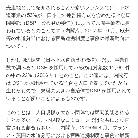
先進地として紹介されることが多いフランスでは、下水
道事業の 53%が、日本での運営権方式を含めた様々な民
間委託（DSP：公役務の委任）によって民間事業者に担
われているとのことです（内閣府、2017 年 10 月、欧州
等の⽔道分野における官⺠連携制度と事例の最新動向に
ついて）。
しかし別の調査（日本下水道新技術機構）では、事業件
数で調べると DSP を採用しているのは対象数 15,781 件
の中の 22%（2016 年）とのこと。この違いは、内閣府
は DSP が採用されている割合を人口で表していたから
生じたもので、規模の大きい自治体でDSP が採用されて
いることが多いことによるものです。
このことは「人口規模が大きい団体では民間委託される
ことが多い一方、小規模なコミューンでは公共により直
営される割合も多い。（内閣府、2016 年 8 月、フラン
ス・英国の水道分野における官民連携制度と事例の最新