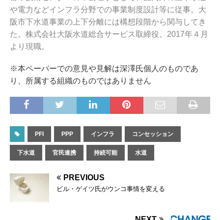
や電力などインフラ分野での事業制度設計等に従事。大
阪市下水道事業の上下分離には構想段階から関与してき
た。株式会社大阪水道総合サービス取締役。2017年４月
より現職。
※本ペーパーでの意見や見解は深澤氏個人のものであ
り、所属する組織のものではありません
PFI
PPP
インフラ
コンセッション
下水道
官民連携
持続可能
水道
PREVIOUS
ビル・ゲイツ氏がウンコ事情を変える
NEXT