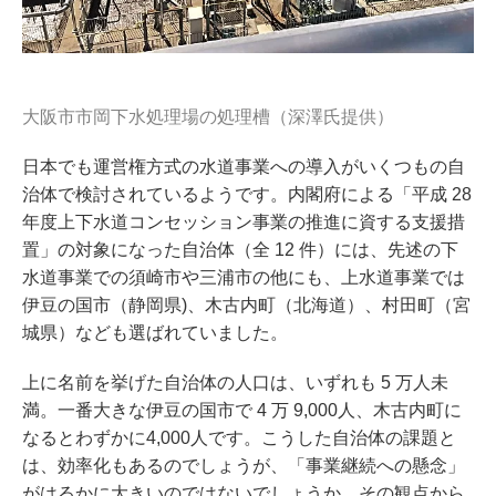
大阪市市岡下水処理場の処理槽（深澤氏提供）
日本でも運営権方式の水道事業への導入がいくつもの自
治体で検討されているようです。内閣府による「平成 28
年度上下水道コンセッション事業の推進に資する支援措
置」の対象になった自治体（全 12 件）には、先述の下
水道事業での須崎市や三浦市の他にも、上水道事業では
伊豆の国市（静岡県)、木古内町（北海道）、村田町（宮
城県）なども選ばれていました。
上に名前を挙げた自治体の人口は、いずれも 5 万人未
満。一番大きな伊豆の国市で 4 万 9,000人、木古内町に
なるとわずかに4,000人です。こうした自治体の課題と
は、効率化もあるのでしょうが、「事業継続への懸念」
がはるかに大きいのではないでしょうか。その観点から