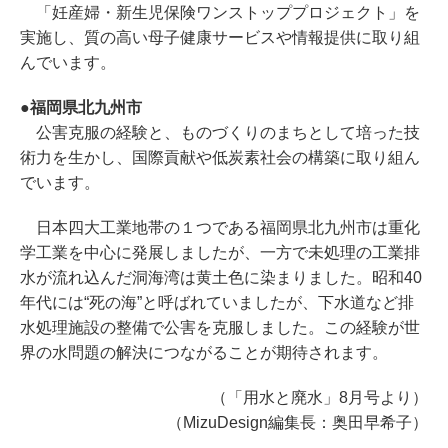
「妊産婦・新生児保険ワンストッププロジェクト」を
実施し、質の高い母子健康サービスや情報提供に取り組
んでいます。
●福岡県北九州市
公害克服の経験と、ものづくりのまちとして培った技
術力を生かし、国際貢献や低炭素社会の構築に取り組ん
でいます。
日本四大工業地帯の１つである福岡県北九州市は重化
学工業を中心に発展しましたが、一方で未処理の工業排
水が流れ込んだ洞海湾は黄土色に染まりました。昭和40
年代には“死の海”と呼ばれていましたが、下水道など排
水処理施設の整備で公害を克服しました。この経験が世
界の水問題の解決につながることが期待されます。
（「用水と廃水」8月号より）
（MizuDesign編集長：奥田早希子）