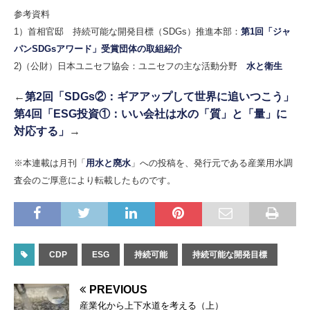
参考資料
1）首相官邸 持続可能な開発目標（SDGs）推進本部：
第1回「ジャ
パンSDGsアワード」受賞団体の取組紹介
2)（公財）日本ユニセフ協会：ユニセフの主な活動分野
水と衛生
←
第2回「SDGs②：ギアアップして世界に追いつこう」
第4回「ESG投資①：いい会社は水の「質」と「量」に
対応する」
→
※本連載は月刊「
用水と廃水
」への投稿を、発行元である産業用水調
査会のご厚意により転載したものです。
CDP
ESG
持続可能
持続可能な開発目標
PREVIOUS
産業化から上下水道を考える（上）