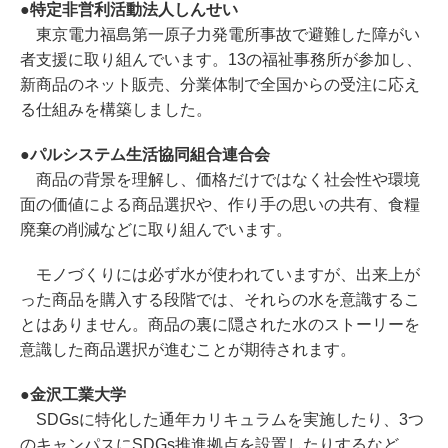
●特定非営利活動法人しんせい
東京電力福島第一原子力発電所事故で避難した障がい
者支援に取り組んでいます。13の福祉事務所が参加し、
新商品のネット販売、分業体制で全国からの受注に応え
る仕組みを構築しました。
●パルシステム生活協同組合連合会
商品の背景を理解し、価格だけではなく社会性や環境
面の価値による商品選択や、作り手の思いの共有、食糧
廃棄の削減などに取り組んでいます。
モノづくりには必ず水が使われていますが、出来上が
った商品を購入する段階では、それらの水を意識するこ
とはありません。商品の裏に隠された水のストーリーを
意識した商品選択が進むことが期待されます。
●金沢工業大学
SDGsに特化した通年カリキュラムを実施したり、3つ
のキャンパスにSDGs推進拠点を設置したりするなど、