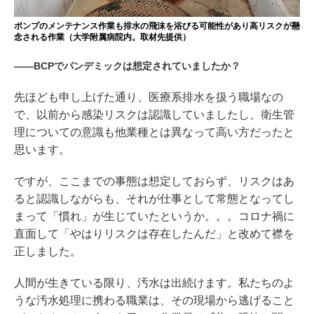
ポンプのメンテナンス作業も排水の飛沫を浴びる可能性があり高リスクが懸
念される作業（大学附属病院内。取材先提供）
――BCPでパンデミックは想定されていましたか？
先ほども申し上げた通り、医療系排水を扱う職場なの
で、以前から感染リスクは認識していましたし、衛生管
理についての意識も他業種とは異なって高い方だったと
思います。
ですが、ここまでの事態は想定しておらず、リスクはあ
ると認識しながらも、それが仕事として常態となってし
まって「慣れ」が生じていたというか。。。コロナ禍に
直面して「やはりリスクは存在したんだ」と改めて襟を
正しました。
人間が生きている限り、汚水は出続けます。私たちのよ
うな汚水処理に携わる職業は、その現場から逃げること