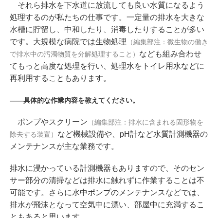
それら排水を下水道に放流しても良い水質になるよう
処理するのが私たちの仕事です。一定量の排水を大きな
水槽に貯留し、中和したり、消毒したりすることが多い
です。大規模な病院では生物処理
（編集部注：微生物の働き
なども組み合わせ
で排水中の汚濁物質を分解処理すること）
てもっと高度な処理を行い、処理水をトイレ用水などに
再利用することもあります。
――具体的な作業内容を教えてください。
ポンプやスクリーン
（編集部注：排水に含まれる固形物を
など機械設備や、pH計など水質計測機器の
除去する装置）
メンテナンスが主な業務です。
排水に浸かっている計測機器もありますので、そのセン
サー部分の清掃などは排水に触れずに作業することは不
可能です。さらに水中ポンプのメンテナンスなどでは、
排水が飛沫となって空気中に漂い、部屋中に充満するこ
ともあると思います。