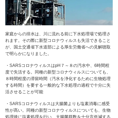
家庭からの排水は、川に流れる前に下水処理場で処理さ
れます。その際に新型コロナウィルスも失活できること
が、国土交通省下水道部による厚生労働省への見解聴取
で明らかになりました。
・SARSコロナウィルスはpH７～８の汚水中、6時間程
度で失活する。同種の新型コロナウィルスについても、
８時間程度の滞留時間（汚水を浄化するために生物処理
する時間）を要する一般的な下水処理の過程で十分に失
活させることが可能
・SARSコロナウィルスは大腸菌よりも塩素消毒に感受
性が髙い。同種の新型コロナウィルスについても、生物
処理後に塩素処理を行い、大腸菌群数を十分言低減する